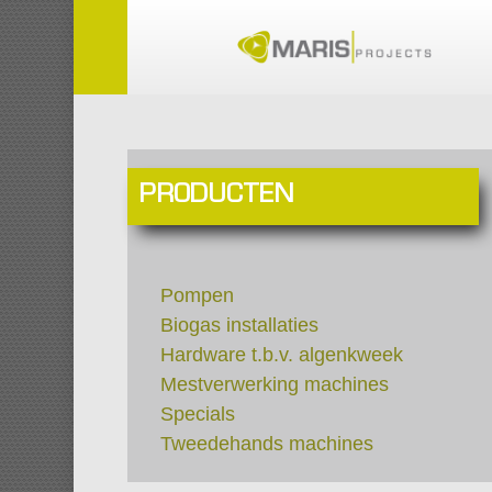
Skip
to
main
content
PRODUCTEN
Pompen
Biogas installaties
Hardware t.b.v. algenkweek
Mestverwerking machines
Specials
Tweedehands machines