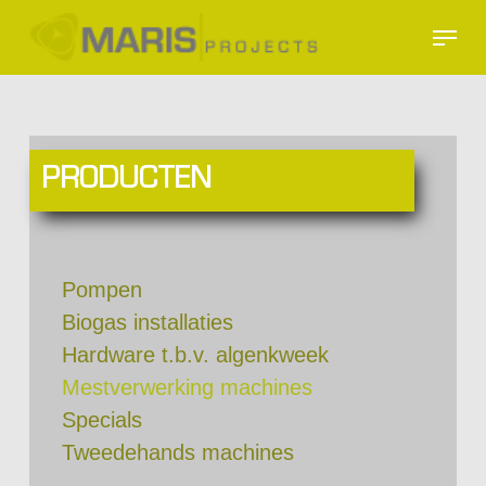
Skip
Menu
to
Close
main
Menu
content
PRODUCTEN
Pompen
Biogas installaties
Hardware t.b.v. algenkweek
Mestverwerking machines
Specials
Tweedehands machines