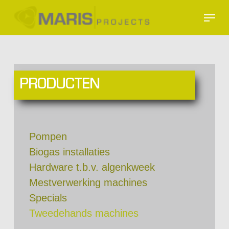
Skip
Menu
to
Close
main
Menu
content
PRODUCTEN
Pompen
Biogas installaties
Hardware t.b.v. algenkweek
Mestverwerking machines
Specials
Tweedehands machines