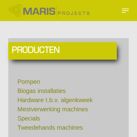
Skip
Menu
to
Close
main
Menu
content
PRODUCTEN
Pompen
Biogas installaties
Hardware t.b.v. algenkweek
Mestverwerking machines
Specials
Tweedehands machines