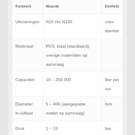
Kenmerk
Waarde
Eenheid
Uitvoeringen
N10 t/m N150
rotor
diamter
Materiaal
RVS, staal (standaard),
overige materialen op
aanvraag
Capaciteit
10 – 250.000
liter per
uur
Diameter
5 – 400 (aangepaste
mm
in-/uitlaat
maten op aanvraag)
Druk
1 – 24
bar