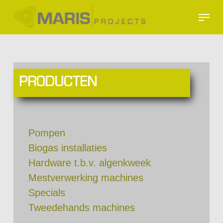
Skip
Menu
to
Close
main
Menu
content
PRODUCTEN
Pompen
Biogas installaties
Hardware t.b.v. algenkweek
Mestverwerking machines
Specials
Tweedehands machines