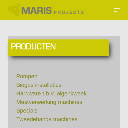
Skip
Menu
to
Close
main
Menu
content
PRODUCTEN
Pompen
Biogas installaties
Hardware t.b.v. algenkweek
Mestverwerking machines
Specials
Tweedehands machines