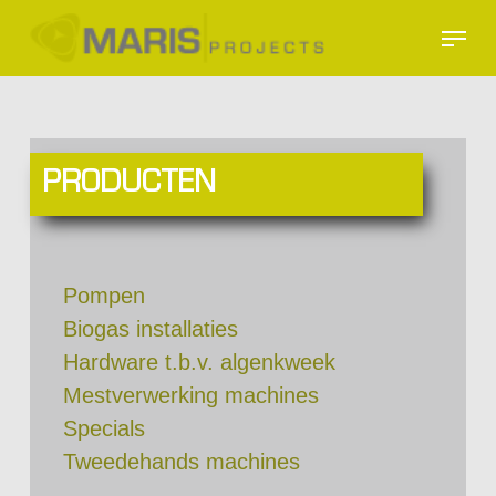
Skip
Menu
to
Close
main
Menu
content
PRODUCTEN
Pompen
Biogas installaties
Hardware t.b.v. algenkweek
Mestverwerking machines
Specials
Tweedehands machines