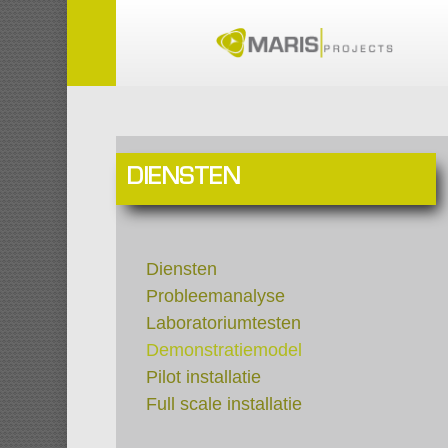
Skip
to
main
content
DIENSTEN
Diensten
Probleemanalyse
Laboratoriumtesten
Demonstratiemodel
Pilot installatie
Full scale installatie