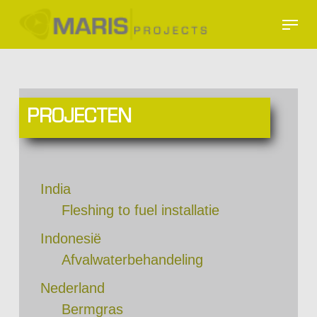
Skip
Menu
to
Close
main
Menu
content
PROJECTEN
India
Fleshing to fuel installatie
Indonesië
Afvalwaterbehandeling
Nederland
Bermgras